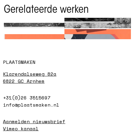
Gerelateerde werken
Amice
Zwarte auto
Klaas Gubbels
Alphons ter Avest
PLAATSMAKEN
Klarendalseweg 82a
6822 GC Arnhem
+31(0)26 3515697
info@plaatsmaken.nl
Aanmelden nieuwsbrief
Vimeo kanaal