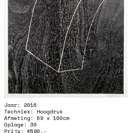
Jaar:
2016
Techniek:
Hoogdruk
Afmeting:
69 x 100cm
Oplage:
30
Prijs: €
590
,-