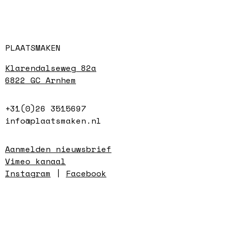
PLAATSMAKEN
Klarendalseweg 82a
6822 GC Arnhem
+31(0)26 3515697
info@plaatsmaken.nl
Aanmelden nieuwsbrief
Vimeo kanaal
Instagram
|
Facebook
werkplaatsen
maandag t/m vrijdag
9.00 - 17.00 uur