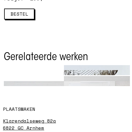
BESTEL
Gerelateerde werken
Artificial Earth
Stones
Dr. masharu & Olga
Ganzha
Dr. masharu & Olga Ganzha
PLAATSMAKEN
Klarendalseweg 82a
6822 GC Arnhem