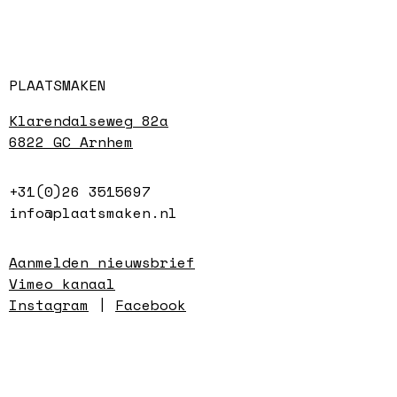
PLAATSMAKEN
Klarendalseweg 82a
6822 GC Arnhem
+31(0)26 3515697
info@plaatsmaken.nl
Aanmelden nieuwsbrief
Vimeo kanaal
Instagram
|
Facebook
werkplaatsen
maandag t/m vrijdag
9.00 - 17.00 uur