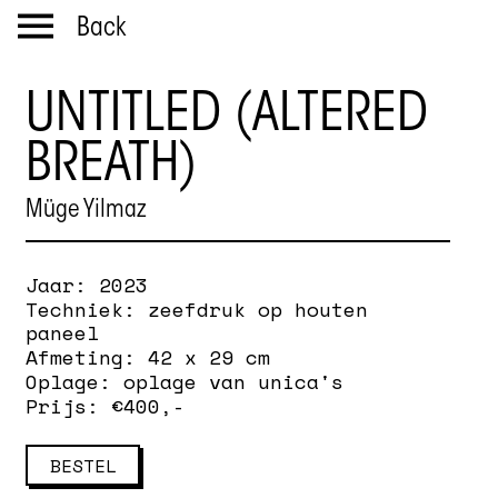
Back
UNTITLED (ALTERED
BREATH)
Müge Yilmaz
Jaar:
2023
Techniek:
zeefdruk op houten
paneel
Afmeting:
42 x 29 cm
Oplage:
oplage van unica's
Prijs: €
400
,-
BESTEL