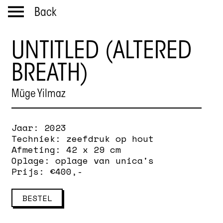
Back
UNTITLED (ALTERED
BREATH)
Müge Yilmaz
Jaar:
2023
Techniek:
zeefdruk op hout
Afmeting:
42 x 29 cm
Oplage:
oplage van unica's
Prijs: €
400
,-
BESTEL