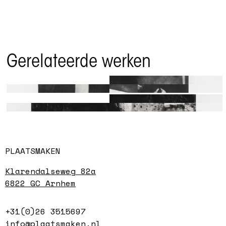
Gerelateerde werken
Clean me
Waited way
Liedeke Taen
too long
PLAATSMAKEN
Liedeke Taen
Klarendalseweg 82a
6822 GC Arnhem
+31(0)26 3515697
info@plaatsmaken.nl