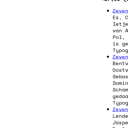
Zeve
Es, 
Ietj
van 
Pol,
is g
Typo
Zeve
Bent
Oost
Seba
Domi
Scha
geda
Typo
Zeve
Lend
Jasp