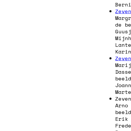
Bern
Zeve
Marg
de b
Guus
Mijn
Lant
Kari
Zeve
Mari
Dass
beel
Joan
Mart
Zeve
Arno
beel
Erik
Fred