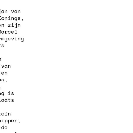
jan van
Konings,
en zijn
Marcel
rmgeving
ts
m
 van
 en
ns,
l
ng is
laats
toin
hipper,
 de