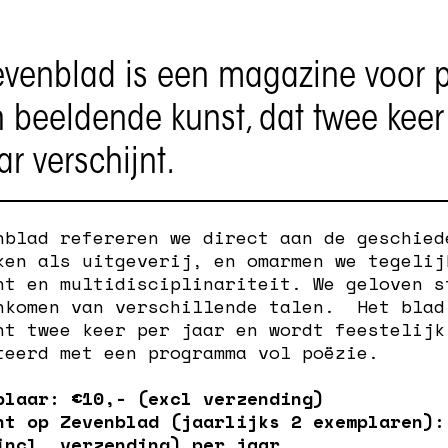
venblad is een magazine voor 
 beeldende kunst, dat twee keer
ar verschijnt.
nblad refereren we direct aan de geschied
ken als uitgeverij, en omarmen we tegelij
nt en multidisciplinariteit. We geloven s
nkomen van verschillende talen. Het blad
nt twee keer per jaar en wordt feestelijk
teerd met een programma vol poëzie.
plaar: €10,- (excl verzending)
nt op Zevenblad (jaarlijks 2 exemplaren):
incl. verzending) per jaar