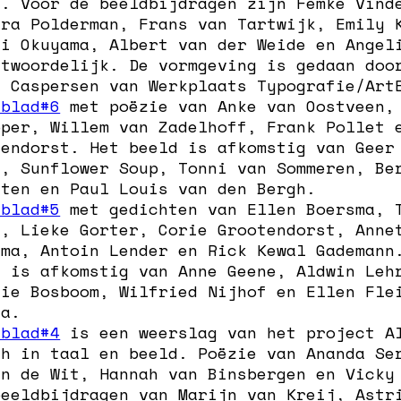
e. Voor de beeldbijdragen zijn Femke Vind
ara Polderman, Frans van Tartwijk, Emily 
ki Okuyama, Albert van der Weide en Angel
ntwoordelijk. De vormgeving is gedaan doo
a Caspersen van Werkplaats Typografie/Art
nblad#6
met poëzie van Anke van Oostveen,
pper, Willem van Zadelhoff, Frank Pollet 
tendorst. Het beeld is afkomstig van Geer
t, Sunflower Soup, Tonni van Sommeren, Be
lten en Paul Louis van den Bergh.
nblad#5
met gedichten van Ellen Boersma, 
n, Lieke Gorter, Corie Grootendorst, Anne
sma, Antoin Lender en Rick Kewal Gademann
d is afkomstig van Anne Geene, Aldwin Leh
nie Bosboom, Wilfried Nijhof en Ellen Fle
ia.
nblad#4
is een weerslag van het project A
th in taal en beeld. Poëzie van Ananda Se
en de Wit, Hannah van Binsbergen en Vicky
beeldbijdragen van Marijn van Kreij, Astr