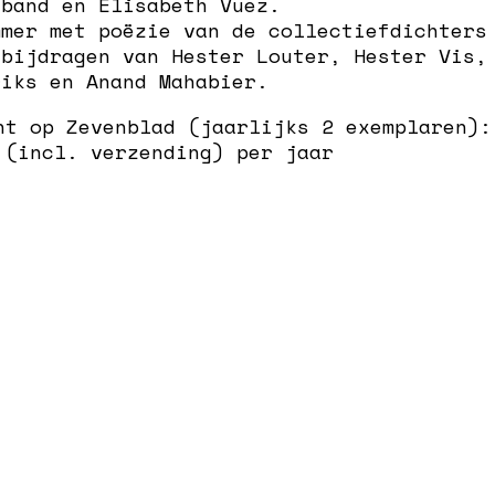
eband en Elisabeth Vuez.
mmer
met poëzie van de collectiefdichters
dbijdragen van Hester Louter, Hester Vis,
riks en Anand Mahabier.
nt op Zevenblad (jaarlijks 2 exemplaren):
 (incl. verzending) per jaar