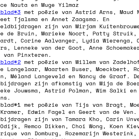
ice Nauta en Muge Yilmaz
nblad#3
met poëzie van Astrid Arns, Maud 
reet Tjalsma en Annet Zaagsma. En
eeldbijdragen zijn van Mirjam Kuitenbrouw
je de Bruin, Marieke Noort, Patty Struik,
hardt, Corine Aalvanger, Lydia Wierenga, 
ers, Lenneke van der Goot, Anne Schoemake
n van Pinxteren.
nblad#2
met poëzie van Willem van Zadelho
je Langelaar, Maarten Buser, Moeckbert, R
en, Méland Langeveld en Nancy de Graaf. D
dbijdragen zijn afkomstig van Wija de Boe
neke Jouwsma, Astrid Polman, Wim Salki en
ens.
nblad#1
met poëzie van Tijs van Bragt, Mo
 Kramer, Edwin Fagel en Geert van de Ven.
dbijdragen zijn van Tamara Kho, Carin Unv
 Odijk, Remco Dikken, Choi Wong, Koen Kie
erique van Domburg, Rozemarijn Westerink,