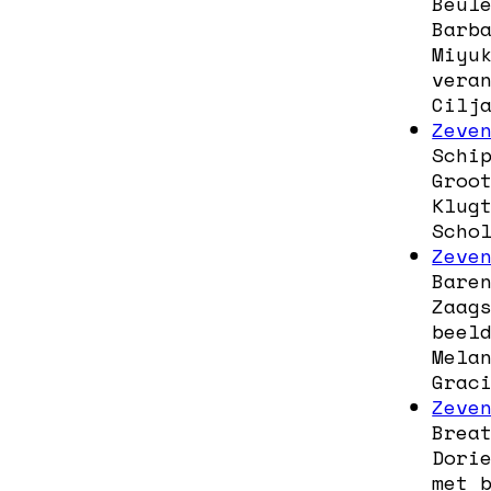
Beul
Barb
Miyu
vera
Cilj
Zeve
Schi
Groo
Klug
Scho
Zeve
Bare
Zaag
beel
Mela
Grac
Zeve
Brea
Dori
met 