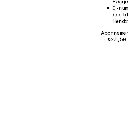
Rogg
0-nu
beel
Hend
Abonneme
- €27,50