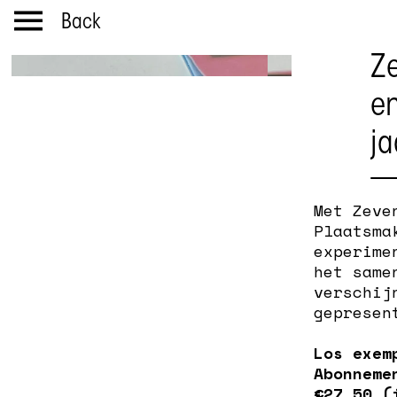
Back
Ze
en
ja
Met Zeve
Plaatsma
experime
het same
verschij
gepresen
Los exem
Abonneme
€27,50 (