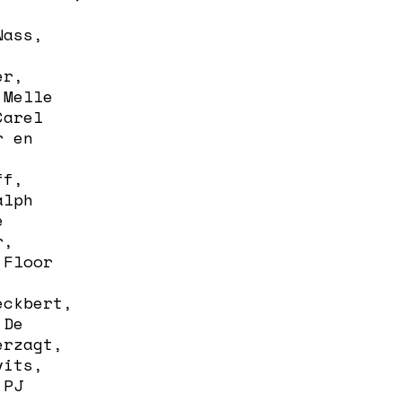
Nass,
er,
 Melle
Carel
r en
ff,
alph
e
r,
 Floor
eckbert,
 De
erzagt,
vits,
 PJ