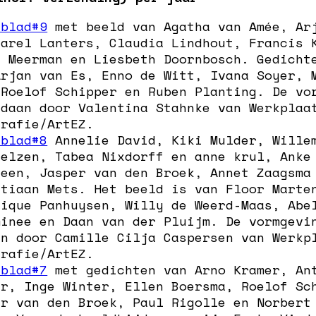
nblad#9
met beeld van Agatha van Amée, Ar
Carel Lanters, Claudia Lindhout, Francis 
e Meerman en Liesbeth Doornbosch. Gedicht
Arjan van Es, Enno de Witt, Ivana Soyer, 
 Roelof Schipper en Ruben Planting. De vo
edaan door Valentina Stahnke van Werkplaa
grafie/ArtEZ.
nblad#8
Annelie David, Kiki Mulder, Wille
velzen, Tabea Nixdorff en anne krul, Anke
veen, Jasper van den Broek, Annet Zaagsma
stiaan Mets. Het beeld is van Floor Marte
nique Panhuysen, Willy de Weerd-Maas, Abe
minee en Daan van der Pluijm. De vormgevi
an door Camille Cilja Caspersen van Werkp
grafie/ArtEZ.
nblad#7
met gedichten van Arno Kramer, An
er, Inge Winter, Ellen Boersma, Roelof Sc
er van den Broek, Paul Rigolle en Norbert