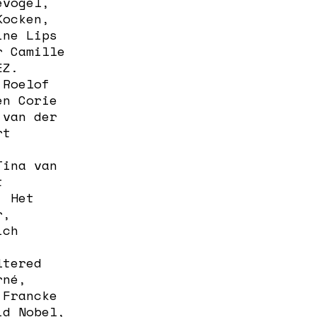
evogel,
Kocken,
ine Lips
r Camille
EZ.
 Roelof
en Corie
 van der
rt
Tina van
t
. Het
r,
ich
ltered
rné,
 Francke
id Nobel,