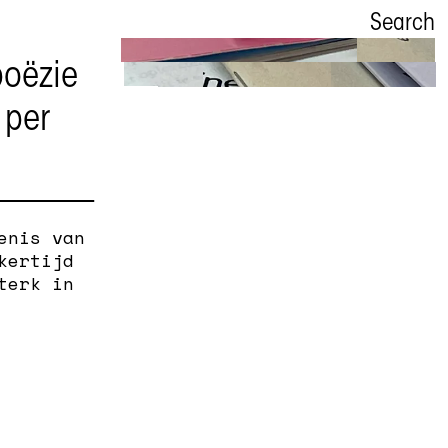
Search
poëzie
Zevenblad
 per
Magazine voor poëzie en
beeldende kunst
enis van
kertijd
terk in