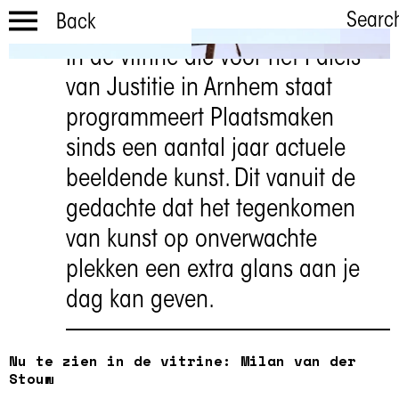
Searc
Back
In de vitrine die voor het Paleis
De Uitspraak
van Justitie in Arnhem staat
Milan van der Stouw
programmeert Plaatsmaken
sinds een aantal jaar actuele
beeldende kunst. Dit vanuit de
gedachte dat het tegenkomen
van kunst op onverwachte
plekken een extra glans aan je
dag kan geven.
Nu te zien in de vitrine: Milan van der
Stouw