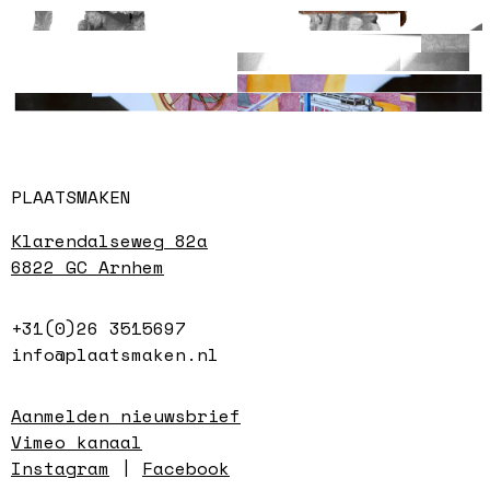
Paleis van Justitie
De Uitspraak
Chenxin Feng
De Uitspraak
Ouiee SY Park
De Uitspraak
Arya Rambod
De Uitspraak
Sam Zanardo
Merel Hoogendijk
PLAATSMAKEN
Klarendalseweg 82a
6822 GC Arnhem
+31(0)26 3515697
info@plaatsmaken.nl
Aanmelden nieuwsbrief
Vimeo kanaal
Instagram
|
Facebook