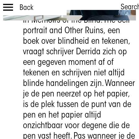
Searc
Back
In Memoirs of the Blind: The Self-
Ontdoen
portrait and Other Ruins, een
5 APR—31 MEI 2024
boek over blindheid en tekenen,
vraagt schrijver Derrida zich op
een gegeven moment af of
tekenen en schrijven niet altijd
blinde handelingen zijn. Wanneer
je de pen neerzet op het papier,
is de plek tussen de punt van de
pen en het papier altijd
onzichtbaar voor degene die de
pen vast heeft. Pas wanneer je de