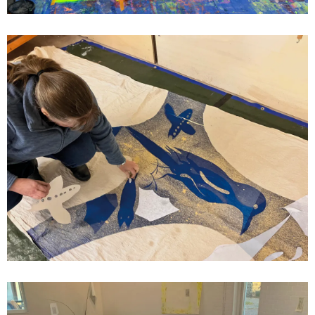
grenzen en het creëren van ruimte voor
gedeelde verhalen en ervaringen. De kern
van de werkwijze ligt in gelijkwaardige
samenwerking met uiteenlopende deelnemers:
bezoekers, scholieren, buurtbewoners en
vrijwilligers. Professionele expertise is
niet leidend; de waarde van het werk
ontstaat uit de unieke inzichten die
iedere participant meebrengt. Door deze
open houding vervagen grenzen tussen maker
en toeschouwer en ontstaat collectief
eigenaarschap over het eindresultaat.
De werken variëren van drukwerk en vlaggen
tot installaties en muurschilderingen,
vaak vervaardigd met (hergebruikte)
materialen die op locatie worden gevonden.
Hospitalityclub beweegt zich op het
snijvlak van sociaal geëngageerde
praktijken en hedendaagse beeldende kunst,
zonder deze van elkaar te scheiden. Het
werk kan zowel in de publieke ruimte als
binnen de context van de kunstwereld