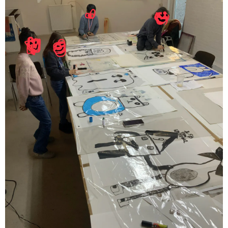
worden gepresenteerd.
Naast hun autonome praktijk ontwikkelen
Krista Burger en Mirka Farabegoli
educatieve projecten waarin artistiek
onderzoek en kennisoverdracht op
natuurlijke wijze samenkomen. Deze
kruisbestuiving vormt een belangrijk
fundament van Hospitalityclub: leren door
te maken, in en met de eigen leefomgeving,
met aandacht voor gelijkwaardigheid,
collectiviteit en gedeeld eigenaarschap.