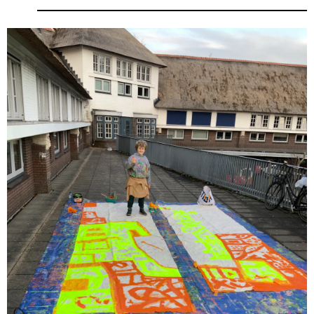
Hospitalityclub is een
kunstenaarscollectief en doorlopend
project, ontstaan uit de noodzaak om samen
te werken en te delen vanuit vreugde en
wanhoop over onze gedeelde leefruimte
.
Het collectief werd opgericht door Krista
Burger, Mirka Farabegoli en Kenneth
Letsoin en werkt al meer dan tien jaar in
wisselende samenstellingen aan
gezamenlijke projecten.
Hospitalityclub realiseert werk in de
openbare ruimte, waar autonoom
kunstenaarschap en collectieve
maakprocessen samenkomen. De projecten
ontstaan vanuit een gedeeld gevoel van
urgentie en betrokkenheid bij de
leefomgeving en onderzoeken hoe kunst,
geboren uit gezamenlijkheid, kan bijdragen
aan het oversteken van maatschappelijke