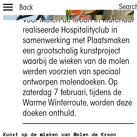
Searc
Back
Voor Molen de Kroon in Klarendal
Arnhem
realiseerde Hospitalityclub in
Draait Door |
samenwerking met Plaatsmaken
Molen de
een grootschalig kunstproject
Kroon
waarbij de wieken van de molen
Zaterdag 7 februari
werden voorzien van speciaal
ontworpen molendoeken. Op
zaterdag 7 februari, tijdens de
Warme Winterroute, worden deze
doeken onthuld.
Kunst op de wieken van Molen de Kroon