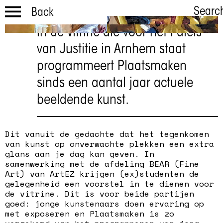
Searc
Back
In de vitrine die voor het Paleis
De Uitspraak
van Justitie in Arnhem staat
Lotus van Zoggel
programmeert Plaatsmaken
sinds een aantal jaar actuele
beeldende kunst.
Dit vanuit de gedachte dat het tegenkomen
van kunst op onverwachte plekken een extra
glans aan je dag kan geven. In
samenwerking met de afdeling BEAR (Fine
Art) van ArtEZ krijgen (ex)studenten de
gelegenheid een voorstel in te dienen voor
de vitrine. Dit is voor beide partijen
goed: jonge kunstenaars doen ervaring op
met exposeren en Plaatsmaken is zo