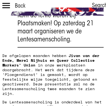
Searc
Back
Kom de lente vieren bij
Lentesamens
Plaatsmaken! Op zaterdag 21
choling
maart organiseren we de
21 maart
Lentesamenscholing.
De afgelopen maanden hebben
Jivan van der
Ende, Merel Nijhuis en Queer Collective
Workers’ Union
in onze werkplaatsen
doorgebracht. Het werk dat tijdens deze
‘Ploegendienst’ is gemaakt, wordt op
feestelijke wijze toegelicht, getoond en
geactiveerd. Deze presentatie zal na de
Lentesamenscholing twee maanden te zien
zijn.
De Lentesamenscholing is onderdeel van het