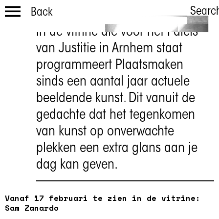
Searc
Back
In de vitrine die voor het Paleis
De Uitspraak
van Justitie in Arnhem staat
Sam Zanardo
programmeert Plaatsmaken
sinds een aantal jaar actuele
beeldende kunst. Dit vanuit de
gedachte dat het tegenkomen
van kunst op onverwachte
plekken een extra glans aan je
dag kan geven.
Vanaf 17 februari te zien in de vitrine:
Sam Zanardo