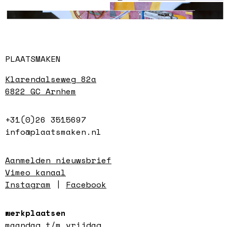
De Uitspraak
Arya Rambod
De Uitspraak
Milan van der Stouw
Merel Hoogendijk
PLAATSMAKEN
Klarendalseweg 82a
6822 GC Arnhem
+31(0)26 3515697
info@plaatsmaken.nl
Aanmelden nieuwsbrief
Vimeo kanaal
Instagram
|
Facebook
werkplaatsen
maandag t/m vrijdag