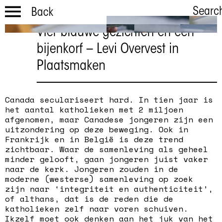
Searc
Back
Vier blauwe gezichten en een
Maak het in
bijenkorf – Levi Overvest in
Arnhem!
Plaatsmaken
Levi Overvest
Canada seculariseert hard. In tien jaar is
het aantal katholieken met 2 miljoen
afgenomen, maar Canadese jongeren zijn een
uitzondering op deze beweging. Ook in
Frankrijk en in België is deze trend
zichtbaar. Waar de samenleving als geheel
minder gelooft, gaan jongeren juist vaker
naar de kerk. Jongeren zouden in de
moderne (westerse) samenleving op zoek
zijn naar ‘integriteit en authenticiteit’,
of althans, dat is de reden die de
katholieken zelf naar voren schuiven.
Ikzelf moet ook denken aan het juk van het