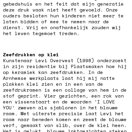
gebedshuis en het feit dat mijn generatie
deze druk vaak niet heeft gevoeld. Onze
ouders besloten hun kinderen niet meer te
laten bidden of mee te nemen naar de
dienst. Vrij en onafhankelijk zouden wij
het leven tegemoet treden.
Zeefdrukken op klei
Kunstenaar Levi Overvest (1998) onderzoekt
in zijn residentie bij Plaatsmaken hoe hij
op keramiek kan zeefdrukken. In de
Arnhemse werkplaats laat hij mij natte
plakken klei zien en in een van de
zeefdrukramen is een collage van hem in de
stof geprint. Vier gezichten, een rok van
een vissenstaart en de woorden ‘I LOVE
YOU’ zweven als sjablonen in het blauwe
raam. Met uiterste precisie laat Levi het
raam naar beneden komen en zeemt de blauwe
verf, gemaakt van slib, over de klei heen.
Het is gelukt, blauwe inktgezichten steken